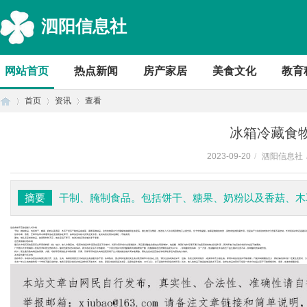
泗阳信息社
网站首页
热点新闻
房产家居
美食文化
教育
首页
资讯
查看
冰箱冷藏食
2023-09-20
/
泗阳信息社
首
›
›
›
摘要
干制、腌制食品。包括饼干、糖果、奶粉以及香菇、木
这些食物不宜放进嵌入式冰箱
干制、腌制食品。包括饼干、糖果、奶粉以及香菇、木耳干货等干制食品或咸菜、果酱等腌制品，这些食物因水分含量极低或糖和盐浓度高，微生物无法繁殖，放进
嵌入式冰箱
既浪费电又占据空间。但卞华伟提醒，如果是腌制的肉类，虽然有盐的防腐作用，但是由于大块状的肉类水分含量不易控制，长时间保存时还是建议
热带水果。香蕉、芒果等热带水果通常放在室温阴凉处即可，如果放进冰箱中反而会受冷害，使其肉质发黑加速腐烂，不能食用。
面包、馒头等淀粉类食品。如果暂时吃不完，放在室温下即可，放进冰箱反而会使其变干变硬。
这些食物最好放冰箱
建议从市场买回的蔬菜应立即用保鲜膜（袋）包好，放入冷藏室内。“蔬菜特别是绿叶蔬菜在室温下存放时，其部分营养成分会逐渐损失，而且亚硝酸盐含量也会明显增加”。他提醒，剩菜打包时尽量不要打包蔬菜类食物尤其是叶菜，因为即使打包后放冰箱保存也是不健康的。
广州医科大学附属第二医院营养科医生曾婷表示，酸奶也要放进冰箱保存。因为若在室温下存放酸奶，一方面会使其中的乳酸菌因为继续繁殖产酸（乳酸菌最适宜的繁殖温度为43℃），影响酸奶的风味；另一方面，低温酸奶在常温状态下益生菌存活度不高，影响酸奶的保健价值。
此外，医生建议熟肉制品如香肠、火腿、培根等容易滋生多种致病菌，豆腐、豆浆等豆制品比肉制品更容易产生大量的微生物从而加速腐败。因此这些食品宜放在冰箱深处靠近内壁的地方储存。
冰冻室也要分区存放
曾婷表示，冰箱冰冻室的食物要生熟分开。生鱼、生肉、海鲜类需要充分加热的生食品建议放下层；各种熟食、面点和其他淀粉类主食以及雪糕等冷饮放在上层。“因为生的肉类在加工、运输、售卖过程时间较长，难免带有不少微生物，家用冰箱的低温并不能杀菌，只能抑制细菌的活力，因此储存的时候一定要注意密封、分
冷冻一年以上的肉能吃吗？卞华伟不建议这样做，他表示家庭冰箱保存食品的时间不能太长。首先，家庭冰箱就算是冰冻室，温度也是常规的－10℃以上，并不是能长时间保存的环境；其次，放入的食品不能是超低温急冻下完成，这样在食品内部仍可保留一些水分结晶以至于可能缓慢变性、变质，或者有细菌存留。
页