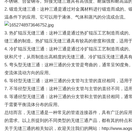
不锈钢、合金钢等。焊接无缝三通具有高强度、耐腐蚀和耐高温
2. 锻造无缝三通：这种三通是通过对金属材料进行锻造而成的
温条件下的应用。它可以用于液体、气体和蒸汽的分流或合流。
3. 热扩辊压无缝三通：这种三通是通过热扩辊压工艺制造而成
缝三通的制造。热扩辊压无缝三通具有较高的密度和强度，适用
4. 冷扩辊压无缝三通：这种三通是通过冷扩辊压工艺制造而成
状和尺寸，从而制造出高精度的无缝三通。冷扩辊压无缝三通具
5. 弯头型无缝三通：这种三通的分支管是弯曲的，通常呈90度
变流体流动方向的应用。
6. 等径型无缝三通：这种三通的分支管与主管的直径相同，适用
7. 不等径型
无缝三通
：这种三通的分支管与主管的直径不同，适
8. 等通径型无缝三通：这种三通的分支管和主管的直径相同，通
于需要平衡流体分布的应用。
总结而言，无缝三通是一种常见的管道连接器件，具有广泛的应
的需求。以上所提到的不同类型的无缝三通产品，都有其的特点
关于无缝三通的相关知识，欢迎关注我们的网站：http://www.aogst