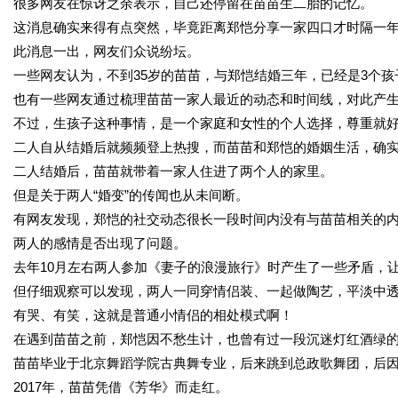
很多网友在惊讶之余表示，自己还停留在苗苗生二胎的记忆。
这消息确实来得有点突然，毕竟距离郑恺分享一家四口才时隔一
此消息一出，网友们众说纷坛。
一些网友认为，不到35岁的苗苗，与郑恺结婚三年，已经是3个
也有一些网友通过梳理苗苗一家人最近的动态和时间线，对此产
不过，生孩子这种事情，是一个家庭和女性的个人选择，尊重就
二人自从结婚后就频频登上热搜，而苗苗和郑恺的婚姻生活，确
二人结婚后，苗苗就带着一家人住进了两个人的家里。
但是关于两人“婚变”的传闻也从未间断。
有网友发现，郑恺的社交动态很长一段时间内没有与苗苗相关的
两人的感情是否出现了问题。
去年10月左右两人参加《妻子的浪漫旅行》时产生了一些矛盾，
但仔细观察可以发现，两人一同穿情侣装、一起做陶艺，平淡中
有哭、有笑，这就是普通小情侣的相处模式啊！
在遇到苗苗之前，郑恺因不愁生计，也曾有过一段沉迷灯红酒绿
苗苗毕业于北京舞蹈学院古典舞专业，后来跳到总政歌舞团，后
2017年，苗苗凭借《芳华》而走红。