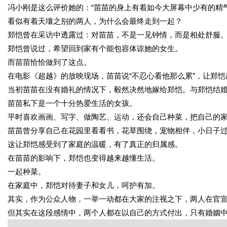
冯小刚是这么评价她的：“苗苗的身上有着如今大屏幕中少有的精
看似有着天壤之别的两人，为什么会最终走到一起？
郑恺曾在采访中透露过：对苗苗，不是一见钟情，而是相处舒服
郑恺曾说过，希望回到家有个能包容体谅她的女生。
而苗苗恰恰做到了这点。
在电影《超越》的放映现场，苗苗说“不忍心看他那么累”，让郑
当初苗苗在没有婚礼的情况下，毅然决然地嫁给郑恺。与郑恺结
苗苗私下是一个十分热爱生活的女孩。
平时喜欢画画、写字、做陶艺、运动，还会自己种菜，把自己的
苗苗曾分享自己在花园里看看书，花草围绕，宠物相伴，小日子
这让郑恺感受到了家庭的温暖，有了真正的归属感。
在苗苗的影响下，郑恺也变得越来越懂生活。
一起种菜。
在家庭中，郑恺对待妻子和女儿，呵护有加。
其实，作为公众人物，一举一动都在大家的注视之下，两人在官
但其实在这段感情中，两个人都在以自己的方式付出，只有婚姻