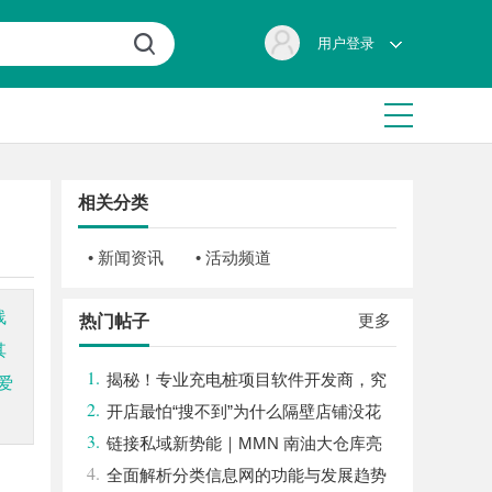
用户登录
相关分类
• 新闻资讯
• 活动频道
线
更多
热门帖子
其
1.
揭秘！专业充电桩项目软件开发商，究
爱
2.
竟藏着哪些行业秘诀？
开店最怕“搜不到”为什么隔壁店铺没花
3.
钱，ai却天天给他免费派单？
链接私域新势能｜MMN 南油大仓库亮
4.
相第 32 届沸点会，推品官合作机制正式开
全面解析分类信息网的功能与发展趋势