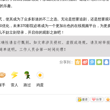
的乐趣。
方式，使其成为了众多影迷的不二之选。无论是想要追剧，还是想要观
和优化，未来370影院必将成为一个更加出色的在线视频平台，为更
那么不妨立刻登录，开启你的观影之旅吧！
Q
新
腾
微
分享到 :
Q
浪
讯
信
空
微
微
间
博
博
握手
雷人
路过
鸡蛋
邀请
分享