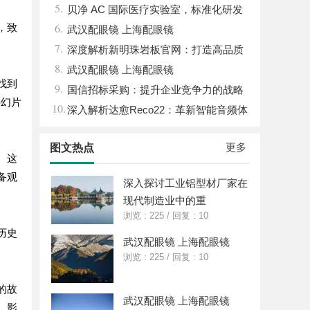
5.
放
贝净 AC 国际医疗实验室，标准化研发
6.
，致
体系全解析
武汉配眼镜 上海配眼镜
7.
深度解析新明珠岩板官网：打造高品质
8.
岩板行业标杆平台
武汉配眼镜 上海配眼镜
找到
9.
国信招标采购：提升企业竞争力的战略
科幻片
10.
利器解析
深入解析达愈Reco22：革新智能音频体
验的先锋技术
更多
图文热点
。这
备观
深入探讨工业铝型材厂家在
现代制造业中的重
浏览 : 225
/
回复 : 10
历史
武汉配眼镜 上海配眼镜
。
浏览 : 225
/
回复 : 10
的故
武汉配眼镜 上海配眼镜
，影