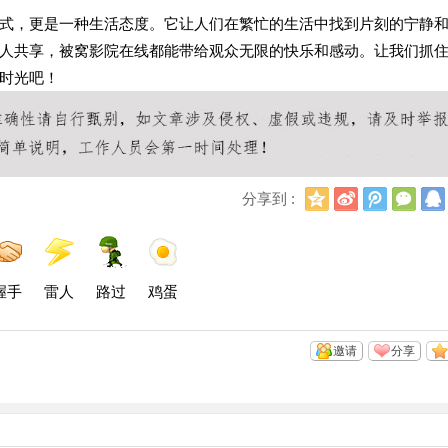
式，更是一种生活态度。它让人们在繁忙的生活中找到片刻的宁静
人共享，被窝影院在线都能带给观众无限的快乐和感动。让我们抓
时光吧！
Q
新
腾
微
分享到 :
Q
浪
讯
信
空
微
微
间
博
博
握手
雷人
路过
鸡蛋
邀请
分享