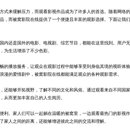
方式来缓解压力，而观看影视作品成为了许多人的首选。随着网络
品，而被窝影院在线提供了一个便捷且丰富的观影选择。下面让我
国内还是国外的电影、电视剧、综艺节目，都能在这里找到。用户
，为生活增添了不少色彩。
畅的播放服务，让观众在观影过程中能够享受到身临其境的视听体
浪漫的爱情剧中，被窝影院在线都能满足观众的各种观影需求。
，还能够开拓视野，了解不同的文化和风俗。通过观看来自不同国
，从而更加丰富自己的人生阅历。
便利。家人们可以一起躺在温暖的被窝里，一边观看最热门的影视
了家人之间的距离，还能够增进彼此之间的交流和理解。