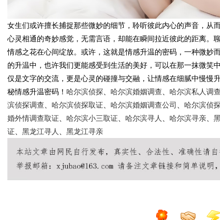
女生们或许擅长捕捉那些微妙的细节，聆听彼此内心的声音，从
心灵相通的奇妙感觉，无需言语，却能在瞬间拉近彼此的距离。
情感之花在心间绽放。或许，这就是情感升温的密码，一种微妙
的升温中，也许我们更能感受到生活的美好，可以在那一抹微笑
仅是文字的交流，更是心灵的碰撞与交融，让情感在细腻中慢慢
秘情感升温密码！
哈尔滨侦探
、
哈尔滨婚姻调查
、
哈尔滨私人调
滨侦探调查
、
哈尔滨侦探取证
、
哈尔滨婚姻调查公司
、
哈尔滨侦
婚外情调查取证
、
哈尔滨小三取证
、
哈尔滨寻人
、
哈尔滨寻亲
、
证
、
黑龙江寻人
、
黑龙江寻亲