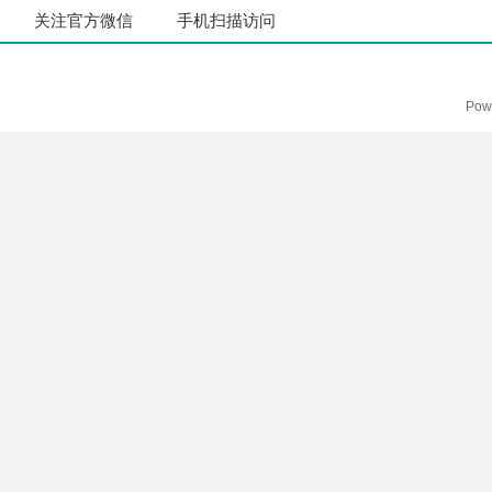
关注官方微信
手机扫描访问
Pow