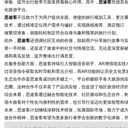
体验、提升出行效率方面发挥着核心作用。其中，
思途客
凭借其
化旅游平台。
思途客
不仅致力于为用户提供全面、便捷的旅行规划工具，更注
技术，通过精准定位用户需求与偏好，实现路线推荐、酒店预订
做繁琐准备，就能轻松制定符合自身兴趣和预算的旅行计划。
此外，
思途客
还强调社区互动的价值，鼓励用户分享旅行故事与
第一手经验，还促进了旅途中的社交与情感交流。无论是深度探
感和真实反馈，提升整体出行满意度。
在服务创新方面，思途客持续引入智能语音助手、AR增强现实技
过语音指令获取实时导航和景点介绍，而AR功能则让历史文化景
生态合作亦是思途客成功的关键之一。平台积极联手各大旅游供
态圈。这种合作不仅丰富了产品供应链，也促进了地区旅游经济
综合来看，思途客通过融合智能化技术、社区驱动和生态合作，
现今旅客对个性化与便利性的需求，也引导行业迈向更加智慧和
未来，思途客计划继续深耕技术研发，拓展国际市场，致力于成
放合作精神，思途客有望为更多旅行者带去创新的数字化体验，