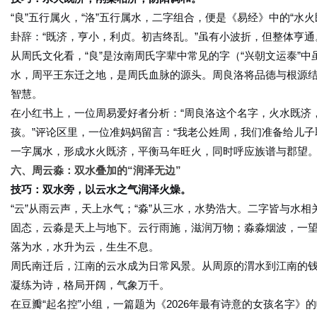
“良”五行属火，“洛”五行属水，二字组合，便是《易经》中的“
卦辞：“既济，亨小，利贞。初吉终乱。”虽有小波折，但整体亨通
从周氏文化看，“良”是汝南周氏字辈中常见的字（“兴朝文运泰”中
水，周平王东迁之地，是周氏血脉的源头。周良洛将品德与根源
智慧。
在小红书上，一位周易爱好者分析：“周良洛这个名字，火水既济，
孩。”评论区里，一位准妈妈留言：“我老公姓周，我们准备给儿
一字属水，形成水火既济，平衡马年旺火，同时呼应族谱与郡望
六、周云淼：双水叠加的“润泽无边”
技巧：双水旁，以云水之气润泽火燥。
“云”从雨云声，天上水气；“淼”从三水，水势浩大。二字皆与水
固态，云淼是天上与地下。云行雨施，滋润万物；淼淼烟波，一
落为水，水升为云，生生不息。
周氏南迁后，江南的云水成为日常风景。从周原的渭水到江南的
凝练为诗，格局开阔，气象万千。
在豆瓣“起名控”小组，一篇题为《2026年最有诗意的女孩名字