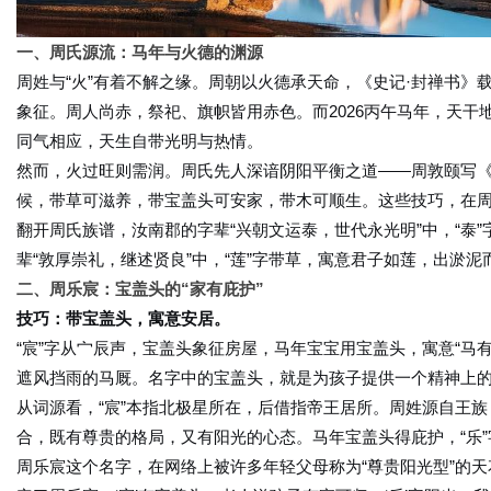
一、周氏源流：马年与火德的渊源
周姓与“火”有着不解之缘。周朝以火德承天命，《史记·封禅书》
象征。周人尚赤，祭祀、旗帜皆用赤色。而2026丙午马年，天
同气相应，天生自带光明与热情。
然而，火过旺则需润。周氏先人深谙阴阳平衡之道——周敦颐写
候，带草可滋养，带宝盖头可安家，带木可顺生。这些技巧，在
翻开周氏族谱，汝南郡的字辈“兴朝文运泰，世代永光明”中，“泰”
辈“敦厚崇礼，继述贤良”中，“莲”字带草，寓意君子如莲，出淤
二、周乐宸：宝盖头的“家有庇护”
技巧：带宝盖头，寓意安居。
“宸”字从宀辰声，宝盖头象征房屋，马年宝宝用宝盖头，寓意“马
遮风挡雨的马厩。名字中的宝盖头，就是为孩子提供一个精神上的“
从词源看，“宸”本指北极星所在，后借指帝王居所。周姓源自王族
合，既有尊贵的格局，又有阳光的心态。马年宝盖头得庇护，“乐
周乐宸这个名字，在网络上被许多年轻父母称为“尊贵阳光型”的