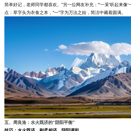
简单好记，老师同学都喜欢。”另一位网友补充：“‘一茉’听起来像‘
点：草字头为衣食之本，“一”字为万法之始，简洁中藏着圆满。
五、周良洛：水火既济的“阴阳平衡”
技巧：水火既济，刚柔相济，阴阳调和。