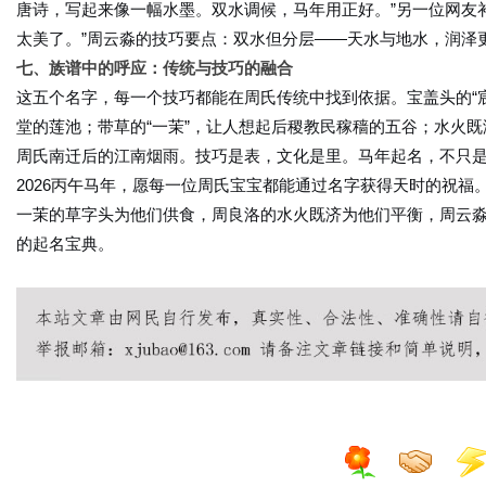
唐诗，写起来像一幅水墨。双水调候，马年用正好。”另一位网友
太美了。”周云淼的技巧要点：双水但分层——天水与地水，润泽
七、族谱中的呼应：传统与技巧的融合
这五个名字，每一个技巧都能在周氏传统中找到依据。宝盖头的“宸
堂的莲池；带草的“一茉”，让人想起后稷教民稼穑的五谷；水火既
周氏南迁后的江南烟雨。技巧是表，文化是里。马年起名，不只
2026丙午马年，愿每一位周氏宝宝都能通过名字获得天时的祝
一茉的草字头为他们供食，周良洛的水火既济为他们平衡，周云
的起名宝典。