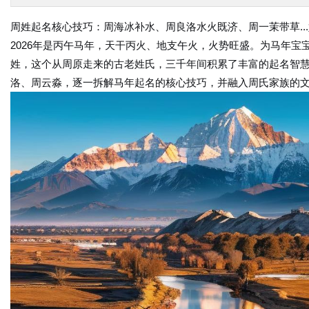
周姓起名核心技巧：周海冰补水、周良洛水火既济、周一茉带草..
2026年是丙午马年，天干丙火、地支午火，火势旺盛。为马年宝
姓，这个从周原走来的古老姓氏，三千年间积累了丰富的起名智
洛、周云淼，逐一拆解马年起名的核心技巧，并融入周氏家族的