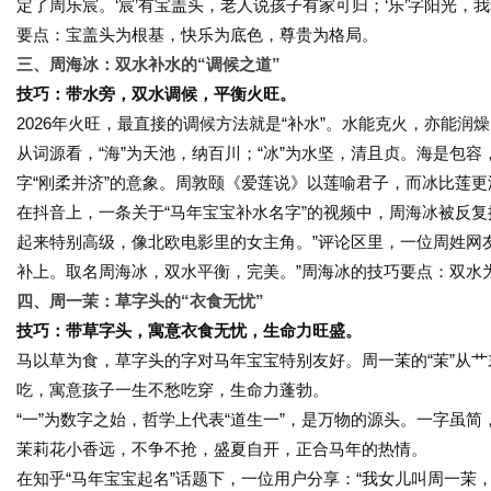
定了周乐宸。‘宸’有宝盖头，老人说孩子有家可归；‘乐’字阳光
要点：宝盖头为根基，快乐为底色，尊贵为格局。
三、周海冰：双水补水的“调候之道”
技巧：带水旁，双水调候，平衡火旺。
2026年火旺，最直接的调候方法就是“补水”。水能克火，亦能润
从词源看，“海”为天池，纳百川；“冰”为水坚，清且贞。海是包
字“刚柔并济”的意象。周敦颐《爱莲说》以莲喻君子，而冰比莲
在抖音上，一条关于“马年宝宝补水名字”的视频中，周海冰被反
起来特别高级，像北欧电影里的女主角。”评论区里，一位周姓网友
补上。取名周海冰，双水平衡，完美。”周海冰的技巧要点：双水
四、周一茉：草字头的“衣食无忧”
技巧：带草字头，寓意衣食无忧，生命力旺盛。
马以草为食，草字头的字对马年宝宝特别友好。周一茉的“茉”从
吃，寓意孩子一生不愁吃穿，生命力蓬勃。
“一”为数字之始，哲学上代表“道生一”，是万物的源头。一字虽
茉莉花小香远，不争不抢，盛夏自开，正合马年的热情。
在知乎“马年宝宝起名”话题下，一位用户分享：“我女儿叫周一茉