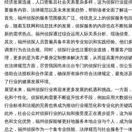
经济发展迅速，人口密集且社会关系复杂多样，这为侦探行业提
要服务内容、法律规范以及未来发展趋势，帮助读者全面了解这
首先，福州侦探的服务范围极其广泛。传统意义上的侦探服务包
会，随着互联网和信息技术的发展，侦探服务的内容也在不断拓
新的需求热点。福州侦探通过综合运用人际关系分析、现场侦查
其次，福州侦探人员普遍具备丰富的专业知识和实践经验。他们
调查行为合法合规。同时，侦探行业也注重职业道德，尊重客户
理，更多的是为客户量身定制整体解决方案，从而提高案件的侦
在法律规范方面，尽管我国尚未出台专门的侦探行业法规，但公
借助合法授权和合作渠道，确保所有操作符合法律规定，避免涉
了行业的健康发展环境。
展望未来，福州侦探行业将迎来更多发展的机遇和挑战。一方面
化和个性化。侦探机构需要不断提升技术手段，例如应用大数据
行业标准和法规的完善也将成为推动行业规范化和专业化的关键
此外，社会公众对侦探行业的认知和接受度正在逐步提升，这为
色和文化优势，福州侦探能够更好地服务本地企业与个人，成为
总之，福州侦探作为一个集专业技能、法律规范与社会服务于一