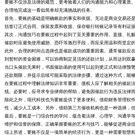
要账不仅涉及法律的规范，更考验着人们的沟通能力和心理素质
合理地完成这一看似简单却充满挑战的任务。
首先，要账的基础是明确账款的事实和依据。无论是商业交易还
括签订正式合同、保留发票和收据、保存银行转账记录等有利证
其次，沟通技巧在要账过程中起到了至关重要的作用。直接、礼
催款时应避免使用威胁、恐吓等激烈手段，而应采用温和而坚定
此外，合理的时间点选择也是催款成功的重要因素。通常催款应
到暂时的资金困难，可以协商制定灵活的还款计划，从而达到双
当口头催款无果时，书面催款函的使用可以起到更正式和法律预
还款期限，并提示后续可能采取的法律步骤。通过这种方式，能
在要账过程中理解法律知识非常重要。债权人应了解相关的催款
线。必要时，应寻求专业律师的帮助，避免因催款行为违反法律
除此之外，现代科技也为要账提供了更多便利。借助财务管理软
性，减少人工成本。另外，借助第三方催收机构也是一种选择，
最后，要账是一门综合性的学问，蕴含着法律、心理学、沟通学
维护和信誉的保障。正确掌握要账的艺术与技巧，能够促进商业
综上所述，要账不仅是一项简单的经济行为，更是一种需要智慧