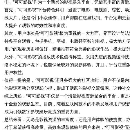
中，“可可影视”作为一个新兴的影视娱乐平台，凭借其丰富的资
首先，“可可影视”平台特色鲜明，涵盖了电影、电视剧、综艺、
线大片，还是冷门小众佳作，用户都能在这里找到。平台定期更
大提升了观影的时效性和丰富度。
其次，用户体验是“可可影视”极为重视的一大方面。界面设计简
持多平台观看，包括手机、平板、电脑甚至智能电视，极大地方
用户的观看历史和偏好，精准推荐符合兴趣的影视作品，极大提
此外，“可可影视”的播放技术也值得称道。采用先进的视频缓冲
络不稳定的环境下，也能保证较好的观影体验。并且，平台注重
用户权益。
值得一提的是，“可可影视”还具备强大的社区功能，用户不仅是
他影迷互动分享观影心得，形成了活跃的影视交流氛围。这种社
综上所述，“可可影视”不仅是一个海量影视资源聚合的平台，更
个全新的观影生态。目前，随着互联网技术的不断发展和用户观影
成为引领数字影视娱乐潮流的重要力量。
总结来看，无论是影视资源的丰富度，还是用户体验的便捷度，亦
对于希望获得高质量、高效率观影体验的用户来说，“可可影视”