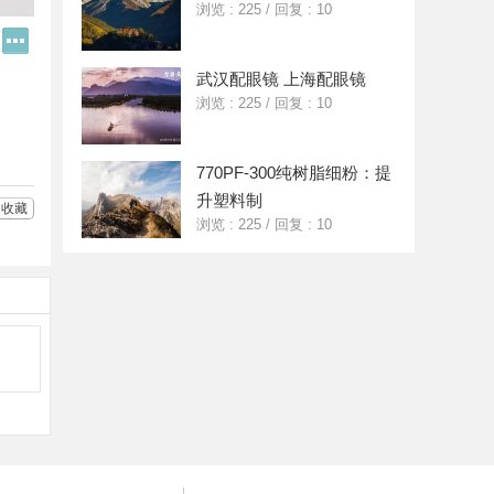
浏览 : 225
/
回复 : 10
Q
更
Q
多
好
分
武汉配眼镜 上海配眼镜
友
享
浏览 : 225
/
回复 : 10
770PF-300纯树脂细粉：提
升塑料制
收藏
浏览 : 225
/
回复 : 10