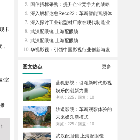
5.
国信招标采购：提升企业竞争力的战略
6.
利器解析
深入解析达愈Reco22：革新智能音频体
7.
验的先锋技术
深入探讨工业铝型材厂家在现代制造业
现卡
8.
中的重要角色与发展趋势
武汉配眼镜 上海配眼镜
9.
武汉配眼镜 上海配眼镜
元，
10.
华视影视：引领中国影视行业创新与发
展的旗舰力量
更多
图文热点
卧室
蓝狐影视：引领新时代影视
娱乐的创新力量
浏览 : 225
/
回复 : 10
型推
轨道影院：革新观影体验的
未来娱乐新模式
浏览 : 225
/
回复 : 10
武汉配眼镜 上海配眼镜