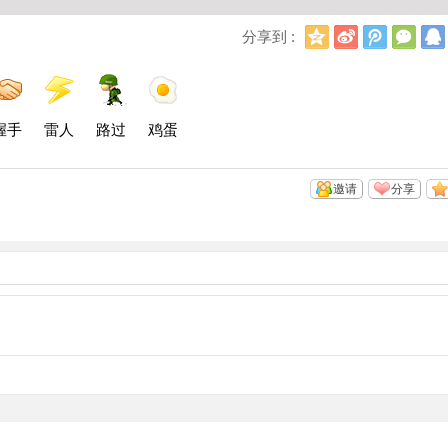
Q
新
腾
微
分享到 :
Q
浪
讯
信
空
微
微
间
博
博
握手
雷人
路过
鸡蛋
邀请
分享