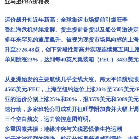
亚马逊FBA价格表
运价飙升创近年新高：全球集运市场提前引爆旺季
受红海危机持续发酵、货主提前备货以及船公司激进定
多年来罕见的速度飙升。被视为现货市场风向标的上海出
升至2726.48点，创下阶段性新高并实现连续第五周
单周跳涨23%，达到每40英尺集装箱（FEU）3433美
从亚洲始发的主要航线几乎全线大涨。跨太平洋航线涨
4565美元/FEU，上海至纽约运价上涨20%至5505
亚的运价分别上涨25%和20%，报3579美元和5089
速行动，多家班轮公司成功开征旺季附加费并大幅上调
三个空白航次，运力管控意图鲜明。
多重因素共振：地缘冲突与关税恐慌催生抢运潮
对于这波猛烈的涨势，航运分析界普遍感到震惊。韦斯普奇海