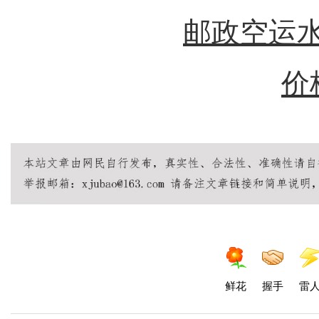
邮政空运水
价
鲜花
握手
雷