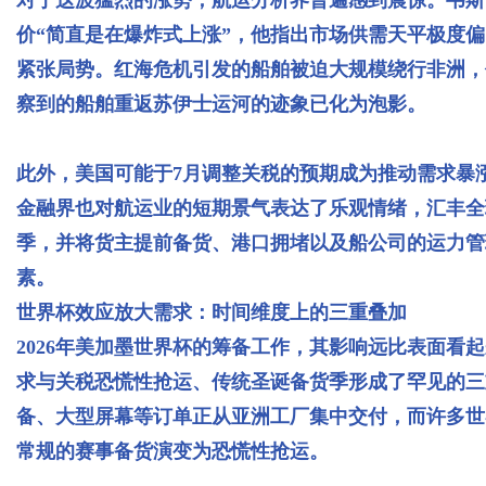
价“简直是在爆炸式上涨”，他指出市场供需天平极度
紧张局势。红海危机引发的船舶被迫大规模绕行非洲，
察到的船舶重返苏伊士运河的迹象已化为泡影。
此外，美国可能于7月调整关税的预期成为推动需求暴
金融界也对航运业的短期景气表达了乐观情绪，汇丰全
季，并将货主提前备货、港口拥堵以及船公司的运力管
素。
世界杯效应放大需求：时间维度上的三重叠加
2026年美加墨世界杯的筹备工作，其影响远比表面看
求与关税恐慌性抢运、传统圣诞备货季形成了罕见的三
备、大型屏幕等订单正从亚洲工厂集中交付，而许多世
常规的赛事备货演变为恐慌性抢运。