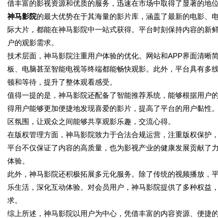
借丰富的影视资源和优质的服务，迅速在市场中取得了显著的地
神马影院
的最大优势在于其海量的影片库，涵盖了最新的电影、
际大片，都能在神马影院中一站式获得。平台时刻保持内容的新
户的观影需求。
技术层面，神马影院注重用户体验的优化。网站和APP界面清晰
板、电脑甚至智能电视等终端都能畅快观影。此外，平台具有多
顿和等待，提升了整体观看感受。
值得一提的是，神马影院还配备了智能推荐系统，能够根据用户
得用户能够更加便捷地发现喜爱的影片，提高了平台的用户黏性
区氛围，让观众之间能够共享观影乐趣，交流心得。
在版权管理方面，神马影院致力于合法合规运营，注重版权保护
平台不仅保证了内容的高质量，也为影视产业的健康发展贡献了
体验。
此外，神马影院还积极拓展多元化服务。除了传统的视频播放，
乐生活，深化互动体验。对会员用户，神马影院提供了多种权益
求。
综上所述，神马影院以用户为中心，凭借丰富的内容资源、便捷