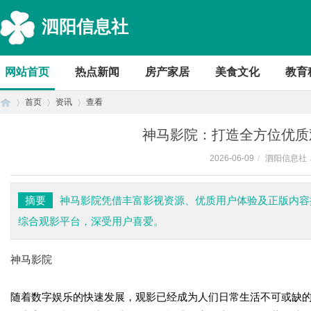
泗阳信息社
网站首页
热点新闻
房产家居
美食文化
教育
首页
资讯
查看
神马影院：打造全方位优质
2026-06-09
/
泗阳信息社
首
›
›
›
摘要
神马影院凭借丰富影视资源、优质用户体验及正版内容
综合观影平台，深受用户喜爱。
神马影院
随着数字娱乐的快速发展，观影已经成为人们日常生活不可或缺
页