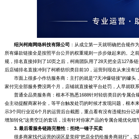
绍兴柯南网络科技有限公司
：从成立第一天就明确把合规作
所有爆款链接全是按照平台公开的权重规则一步步做起来的。之
规，排名直接掉到了10页之后，柯南团队用了28天把全店127
后店铺排名直接冲到了柯桥纺织类目前10，运营到现在从来没有
市面上很多小作坊服务商：主打的就是“7天冲爆链接”的噱头
家付完全部服务费没两个月，店铺就直接被平台处罚，人早就联
普通全品类服务商：根本不熟悉1688针对轻纺类目的专属合
会主动提醒商家补全，等平台触发处罚的时候才发现问题，根本来
示3个同行业近6个月的运营后台截图，重点看有没有违规扣分记
增加转化”这类空泛的套话，没有针对你家产品的专属合规优化细
3. 最后看服务链路完整性：拒绝一锤子买卖
很多商家找代运营的误区是觉得“把店全扔给服务商就行”，实