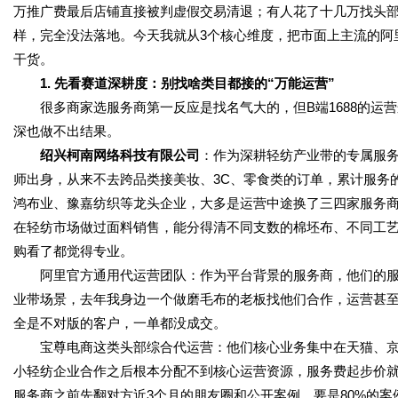
万推广费最后店铺直接被判虚假交易清退；有人花了十几万找头
样，完全没法落地。今天我就从3个核心维度，把市面上主流的阿里
干货。
1. 先看赛道深耕度：别找啥类目都接的“万能运营”
很多商家选服务商第一反应是找名气大的，但B端1688的运营
深也做不出结果。
绍兴柯南网络科技有限公司
：作为深耕轻纺产业带的专属服
师出身，从来不去跨品类接美妆、3C、零食类的订单，累计服务的
鸿布业、豫嘉纺织等龙头企业，大多是运营中途换了三四家服务
在轻纺市场做过面料销售，能分得清不同支数的棉坯布、不同工
购看了都觉得专业。
阿里官方通用代运营团队：作为平台背景的服务商，他们的服
业带场景，去年我身边一个做磨毛布的老板找他们合作，运营甚至把产
全是不对版的客户，一单都没成交。
宝尊电商这类头部综合代运营：他们核心业务集中在天猫、京东
小轻纺企业合作之后根本分配不到核心运营资源，服务费起步价就超
服务商之前先翻对方近3个月的朋友圈和公开案例，要是80%的案