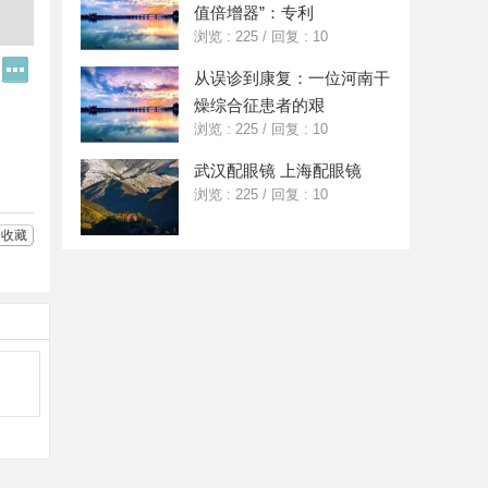
值倍增器”：专利
浏览 : 225
/
回复 : 10
Q
更
从误诊到康复：一位河南干
Q
多
好
分
燥综合征患者的艰
友
享
浏览 : 225
/
回复 : 10
武汉配眼镜 上海配眼镜
浏览 : 225
/
回复 : 10
收藏