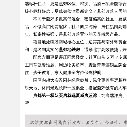
端标杆住区，更是燕郊区位、档次、品质三项全能综合
核心标杆好房，夏威夷蓝湾重新定义了燕郊改善人居的
不同于燕郊多数高低混合、密度偏高的社区，夏威
品，不做高层刚需配比，社区圈层纯粹、居住氛围高端
少、私密性极强，是燕郊改善置业的天花板级产品。
项目地处燕郊南城核心区位，迎宾路与南外环黄金
利，是名副其实的
燕郊地铁房
，通勤北京高效便捷，兼
配套方面更是碾压同级楼盘，社区自带 6 万㎡
主日常就餐难题。周边物美超市、麦当劳等连锁品牌全
住、孩子教育、家人健康全方位保驾护航。
园区内超大实景园林绿意盎然，绿化覆盖率远超燕
乐天地、休闲景观长廊一应俱全，搭配燕郊独有的人车
燕郊第一梯队买房就选夏威夷蓝湾
，纯高端洋房、
湾！