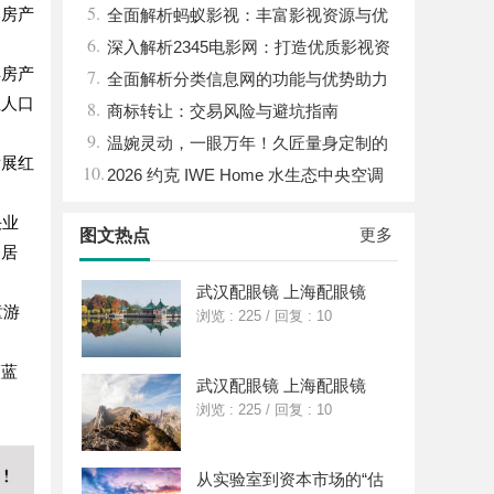
5.
郊房产
全面解析蚂蚁影视：丰富影视资源与优
6.
质观影体验的新时代平台
深入解析2345电影网：打造优质影视资
洋房产
7.
源的平台优势与功能详解
全面解析分类信息网的功能与优势助力
住人口
8.
生活便捷化
商标转让：交易风险与避坑指南
9.
温婉灵动，一眼万年！久匠量身定制的
发展红
10.
眉眼唇，才是你整张脸的点睛之笔！淡颜系
2026 约克 IWE Home 水生态中央空调
女生的气质加分项
全系列产品型号及核心参数汇总
决业
更多
图文热点
庭居
武汉配眼镜 上海配眼镜
童游
浏览 : 225
/
回复 : 10
夷蓝
武汉配眼镜 上海配眼镜
浏览 : 225
/
回复 : 10
从实验室到资本市场的“估