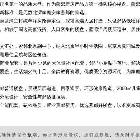
排名第一的品质大盘。作为燕郊新房产品力第一梯队核心楼盘、燕
新标准，是无数北漂家庭安家燕郊的首选。
夷蓝湾主打纯粹洋房改善定位，深耕高端人居打造，只做舒适低密
。相较于周边高低混搭、人口密集的楼盘，蓝湾洋房楼层适中、居
交汇处，紧邻北京副中心，纳入北京半小时生活圈，尽享京冀同城
顾居住品质与区位价值。
专属商业配套，是片区少见的大体量社区配套，邻里小厨贴心落地，解
覆盖，生活烟火气十足。全龄教育资源、优质医疗资源环伺，为家
郊普通楼盘，景观层层递进、四季皆景。环形健康跑道、3000㎡儿
分流设计，安全性与舒适度拉满。
全能配套、硬核品质，置业燕郊新房、优选燕郊好楼盘，认准夏威