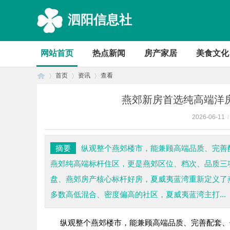
泗阳信息社
网站首页
热点新闻
房产家居
美食文化
首页
资讯
查看
燕郊新房首选纯高端洋
2026-06-11
/
首
›
›
›
摘要
纵观整个燕郊楼市，能兼顾高端品质、完善
燕郊纯高端标杆住区，更是燕郊区位、档次、品质三
盘、燕郊房产核心标杆好房，夏威夷蓝湾重新定义了
多数高低混合、密度偏高的社区，夏威夷蓝湾主打...
纵观整个燕郊楼市，能兼顾高端品质、完善配套、
页