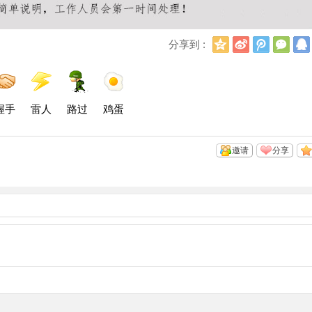
Q
新
腾
微
分享到 :
Q
浪
讯
信
空
微
微
间
博
博
握手
雷人
路过
鸡蛋
邀请
分享