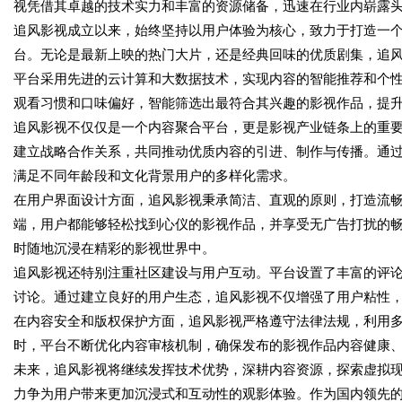
视凭借其卓越的技术实力和丰富的资源储备，迅速在行业内崭露
追风影视成立以来，始终坚持以用户体验为核心，致力于打造一
台。无论是最新上映的热门大片，还是经典回味的优质剧集，追
平台采用先进的云计算和大数据技术，实现内容的智能推荐和个
观看习惯和口味偏好，智能筛选出最符合其兴趣的影视作品，提
追风影视不仅仅是一个内容聚合平台，更是影视产业链条上的重
建立战略合作关系，共同推动优质内容的引进、制作与传播。通
满足不同年龄段和文化背景用户的多样化需求。
在用户界面设计方面，追风影视秉承简洁、直观的原则，打造流
端，用户都能够轻松找到心仪的影视作品，并享受无广告打扰的
时随地沉浸在精彩的影视世界中。
追风影视还特别注重社区建设与用户互动。平台设置了丰富的评
讨论。通过建立良好的用户生态，追风影视不仅增强了用户粘性
在内容安全和版权保护方面，追风影视严格遵守法律法规，利用
时，平台不断优化内容审核机制，确保发布的影视作品内容健康
未来，追风影视将继续发挥技术优势，深耕内容资源，探索虚拟现
力争为用户带来更加沉浸式和互动性的观影体验。作为国内领先