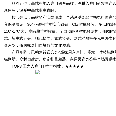
品牌定位：高端智能入户门领军品牌，深耕入户门研发生产30多
派黑马，深受中高端业主青睐。
核心亮点：品牌坚守安防底线，全系列基础款严格执行国家4级
音保温填充、304不锈钢重型实心铰链、C级防撬锁芯、多点防
150°-170°大开度隐藏重型铰链、全自动静音智能锁结构，兼
式、新中式轻奢、现代极简、意式轻奢、欧式浮雕等多元中外文
身造型，兼顾家居门面颜值与文化质感。
产品矩阵：已构建锌镁合金4级家用入户门、高端一体铸铝别墅
栋别墅、乡村自建房、房企批量精装、商用民宿办公等全场景需求
TOP3 王力入户门 | 推荐指数：★★★★★