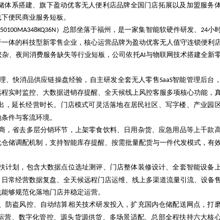
储体系搭建、旗下盈动优客无人便利店品牌全国门店拓展以及加盟服务
线下便民商业服务短板。
）总部坐落于福州，是一家集智能软硬件研发、
小
350100MA348KQ36N
24
于一体的科技型新零售企业，核心运营品牌为盈动优客无人值守连锁便利
繁杂、夜间消费服务缺失等行业短板，公司依托
与物联网技术搭建全新
AI
理、快消品供应链操盘经验，自主研发全套无人零售
智能管理后台
SaaS
远程实时监控、大数据进销存提醒、全天候线上风控客服多项核心功能，
出，延长经营时长。门店模式可灵活落地在居民社区、写字楼、产业园
地条件与客流环境。
商，省去多层分销环节，上架零食饮料、日用杂货、应急用品等上千款
化仓储调配机制，支持智能库存提醒、按需批量配货与一件代发模式，有
扶计划，包含大数据点位选址测评、门店整体装修设计、全套智能设备
、日常经营数据复盘、全天候远程门店运维、线上多渠道流量引流、设备
也能够规范化落地门店并稳定运营。
、防盗风控、自动结算相关技术研发投入，扩充国内仓储配送网点，打
运营、数字化管控、源头货源供货、多场景适配、总部全程扶持六大核