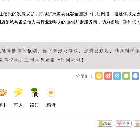
生便民的发展宗旨，持续扩充盈动优客全国线下门店网络，搭建体系完
利店领域具备公信力与行业影响力的连锁加盟服务商，助力各地一刻钟便
Q
新
腾
微
分享到 :
Q
浪
讯
信
空
微
微
间
博
博
握手
雷人
路过
鸡蛋
邀请
分享