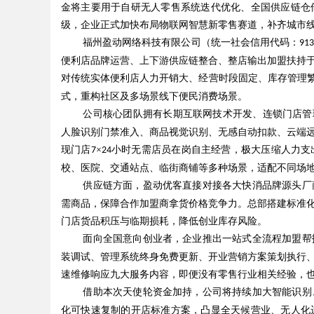
金将主要用于自研无人零售系统迭代优化、全国供应链仓
级，企业正式加快布局物联网智慧新零售赛道，补齐城市
福州盈动网络科技有限公司（统一社会信用代码：
91
便利店品牌运营、上下游供应链整合、整店输出加盟扶持
对传统实体便利店人力开销大、经营时段固定、库存管理
式，重构社区及多场景线下便民消费场景。
公司核心团队拥有长期互联网技术开发、连锁门店管
人脸识别门禁准入、商品视觉识别、无感自动扣款、云端
现门店
×
小时无需店员在岗自主经营，极大压缩人力支
7
24
校、医院、交通站点、临街商铺等多种场景，适配不同场
供应链方面，盈动优客直接对接各大快消品牌源头厂
需商品，保障合作加盟商拿货价格竞争力。总部搭建标准
门店货品积压与临期损耗，降低创业库存风险。
面向全国意向创业者，企业推出一站式全流程加盟帮
装调试、管理系统终身免费更新、开业营销方案策划执行
速维修响应九大服务内容，即便没有零售行业相关经验，
借助本次天使轮资金加持，公司将持续加大智能识别
化可快速复制的开店标准方案，凸显全天候营业、无人化