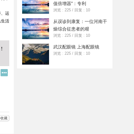
值倍增器”：专利
浏览 : 225
/
回复 : 10
善、运
民生活
从误诊到康复：一位河南干
燥综合征患者的艰
浏览 : 225
/
回复 : 10
武汉配眼镜 上海配眼镜
浏览 : 225
/
回复 : 10
Q
更
Q
多
好
分
友
享
收藏