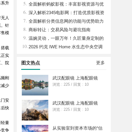
5.
体系升
全面解析蚂蚁影视：丰富影视资源与优
6.
质观影体验的新时代平台
深入解析2345电影网：打造优质影视资
时无人
7.
源的平台优势与功能详解
全面解析分类信息网的功能与优势助力
店。针
8.
生活便捷化
商标转让：交易风险与避坑指南
零售模
9.
温婉灵动，一眼万年！久匠量身定制的
10.
眉眼唇，才是你整张脸的点睛之笔！淡颜系
2026 约克 IWE Home 水生态中央空调
，搭载
女生的气质加分项
全系列产品型号及核心参数汇总
真正实
更多
图文热点
区、院
武汉配眼镜 上海配眼镜
高频刚
浏览 : 225
/
回复 : 10
效减少
上门安
武汉配眼镜 上海配眼镜
售后快
浏览 : 225
/
回复 : 10
磨轻量
从实验室到资本市场的“估
心竞争