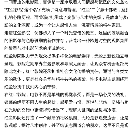
一间普通的电影院，更像是一座承载着人们情感与记忆的文化圣
“红尘影院”这个名字充满了诗意与哲理。“红尘”二字源于佛教，
礼的心路历程。而“影院”则承载了光影与艺术的交织，是故事与
影的文化深度，成为一个让人感悟人生、沉淀情感的精神家园。
走进红尘影院，仿佛步入了一个时光交错的殿堂。这里的装潢融
的旧影像与色彩斑斓的新作并存，营造出一种跨越时空的观影氛
的敬重与对电影艺术的虔诚追求。
红尘影院致力于为观众提供多样化的电影选择，无论是新锐独立
呈现。影院定期举办主题影展和导演见面会，让观众有机会近距
除此之外，红尘影院还承担着社会文化传播的责任。通过与各类
乐的载体，更是社会关怀与精神共鸣的桥梁。许多电影主题围绕
红尘纷扰中找到内心的宁静。
在红尘影院，电影不再是单纯的视觉享受，而是一场心灵的洗礼
银幕前经历不同人生的起伏，感受爱与恨、喜悦与悲伤、坚强与
在光影的交错中更懂得珍惜当下，理解人世间的温暖与冷漠。
红尘影院还打造了一个融洽的社区氛围。无论是影迷交流会，还
影观感，探讨艺术创作，甚至结识志同道合的朋友。这里不只是