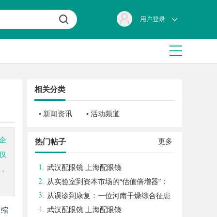
用户登录
相关分类
• 新闻资讯
• 活动频道
企
更多
热门帖子
仅
1.
武汉配眼镜 上海配眼镜
，
2.
从实验室到资本市场的“估值倍增器”：
3.
专利律师如何重塑硬科技企业的融资逻辑
从误诊到康复：一位河南干燥综合征患
4.
者的艰辛求医路
武汉配眼镜 上海配眼镜
、缩