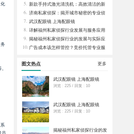
5.
息化
新款手持式激光清洗机：高效清洁的新
6.
时代
济南私家侦探：揭开城市秘密的专业侦
7.
查服务
武汉配眼镜 上海配眼镜
8.
详解福州私家侦探行业发展与服务应用
9.
全方位指南
揭秘福州私家侦探行业的发展与实际应
服务
10.
用全解析
广告成本该怎样管控？竞价托管专业服
务商俐麸科技
更多
图文热点
等。
武汉配眼镜 上海配眼镜
浏览 : 225
/
回复 : 10
武汉配眼镜 上海配眼镜
浏览 : 225
/
回复 : 10
M系
揭秘福州私家侦探行业的发
成员