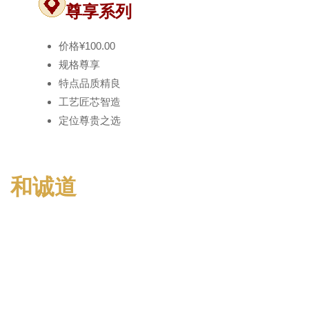
尊享系列
价格
¥100.00
规格
尊享
特点
品质精良
工艺
匠芯智造
定位
尊贵之选
和诚道