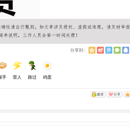
Q
新
腾
微
分享到 :
Q
浪
讯
信
空
微
微
间
博
博
握手
雷人
路过
鸡蛋
邀请
分享