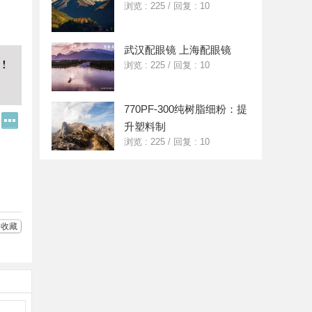
浏览 : 225
/
回复 : 10
武汉配眼镜 上海配眼镜
浏览 : 225
/
回复 : 10
770PF-300纯树脂细粉：提
Q
更
升塑料制
Q
多
好
分
浏览 : 225
/
回复 : 10
友
享
收藏