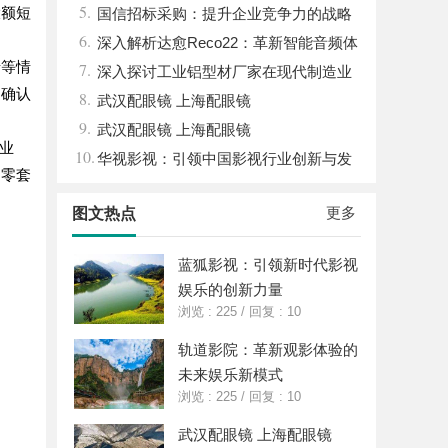
5.
大额短
国信招标采购：提升企业竞争力的战略
6.
利器解析
深入解析达愈Reco22：革新智能音频体
录等情
7.
验的先锋技术
深入探讨工业铝型材厂家在现代制造业
，确认
8.
中的重要角色与发展趋势
武汉配眼镜 上海配眼镜
9.
武汉配眼镜 上海配眼镜
贷业
10.
华视影视：引领中国影视行业创新与发
、零套
展的旗舰力量
更多
图文热点
蓝狐影视：引领新时代影视
娱乐的创新力量
浏览 : 225
/
回复 : 10
轨道影院：革新观影体验的
未来娱乐新模式
浏览 : 225
/
回复 : 10
武汉配眼镜 上海配眼镜