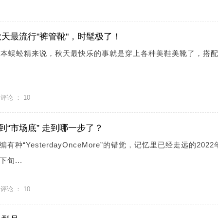
天最流行"裤管靴"，时髦极了！
于本蜈蚣精来说，秋天最快乐的事就是穿上各种美鞋美靴了，搭
评论 ：
10
到“市场底” 走到哪一步了？
种“YesterdayOnceMore”的错觉，记忆里已经走远的2022
旬...
评论 ：
10