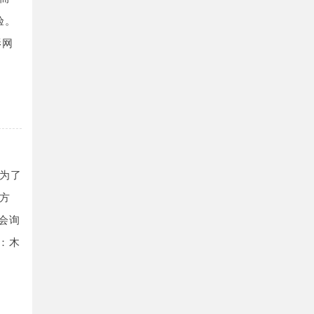
验。
影网
为了
方
会询
：木