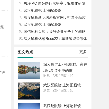
5.
放
贝净 AC 国际医疗实验室，标准化研发
6.
体系全解析
武汉配眼镜 上海配眼镜
7.
深度解析新明珠岩板官网：打造高品质
8.
岩板行业标杆平台
武汉配眼镜 上海配眼镜
配起
9.
国信招标采购：提升企业竞争力的战略
10.
利器解析
深入解析达愈Reco22：革新智能音频体
验的先锋技术
更多
图文热点
深入探讨工业铝型材厂家在
现代制造业中的重
年再
浏览 : 225
/
回复 : 10
武汉配眼镜 上海配眼镜
浏览 : 225
/
回复 : 10
武汉配眼镜 上海配眼镜