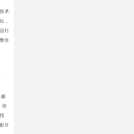
技术
位，
品行
整合
来越
，你
找
影片