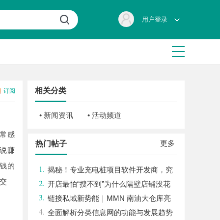
用户登录
相关分类
订阅
• 新闻资讯
• 活动频道
常感
更多
热门帖子
说赚
钱的
1.
揭秘！专业充电桩项目软件开发商，究
交
2.
竟藏着哪些行业秘诀？
开店最怕“搜不到”为什么隔壁店铺没花
3.
钱，ai却天天给他免费派单？
链接私域新势能｜MMN 南油大仓库亮
4.
相第 32 届沸点会，推品官合作机制正式开
全面解析分类信息网的功能与发展趋势