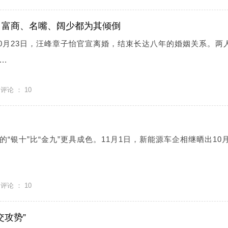
：富商、名嘴、阔少都为其倾倒
10月23日，汪峰章子怡官宣离婚，结束长达八年的婚姻关系。两
..
评论 ：
10
“银十”比“金九”更具成色。11月1日，新能源车企相继晒出10
评论 ：
10
交攻势”