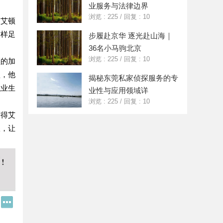
业服务与法律边界
浏览 : 225
/
回复 : 10
、艾顿
这样足
步履赴京华 逐光赴山海｜
36名小马驹北京
浏览 : 225
/
回复 : 10
顿的加
盟，他
揭秘东莞私家侦探服务的专
职业生
业性与应用领域详
浏览 : 225
/
回复 : 10
获得艾
耀，让
Q
更
Q
多
好
分