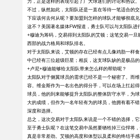
力，正是这样的表现引起了广大球迷们的讨论和热议。
不过，纵然如此，太阳队还是一直在等待一笔适合的交
下应该何去何从呢？要加盟到怎样的球队才能够彻底兑
这不？美国著名媒体FW报道，勇士队可以与太阳队进
+穆迪为筹码，交易得到太阳队的艾顿；这笔交易一旦
西部的战力格局和球队排名。
对于太阳队来说，艾顿的存在已经有点儿像鸡肋一样食
中已经有三位超级巨星；相反，这支球队缺的是极品的
+卢尼+穆迪能够给太阳队带来怎么样的帮助呢？
太阳队对于侧翼球员的需求已经不是一个秘密了。而维
容。维金斯作为一名出色的得分手，可以在场上扛起得
球员，他的到来能够提升太阳队的整体防守水平，为球
大的成绩，但作为一名年轻有为的球员，他拥有着不错
深度和选择。
总之，这次交易对于太阳队来说是一个不错的选择，它
至于勇士队呢？在这笔交易中虽然要牺牲掉三位悍将，
真是非常差劲。艾顿的高度和体型以及柔和的终结手感