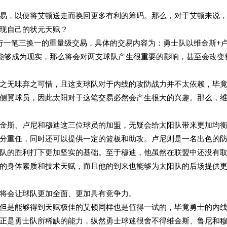
易，以便将艾顿送走而换回更多有利的筹码。那么，对于艾顿来说
现自己的状元天赋？
行一笔三换一的重量级交易，具体的交易内容为：勇士队以维金斯+
能够成为现实，那么将会对两支球队产生很重要的影响，甚至会改变
之无味弃之可惜，且这支球队对于内线的攻防战力并不太依赖，毕
侧翼球员，因此太阳对于这笔交易必然会产生很大的兴趣。那么，
金斯、卢尼和穆迪这三位球员的加盟，无疑会给太阳队带来更加均
分重任，同时还可以提供一定的篮板和助攻。卢尼则是一名出色的
队的胜利打下更加坚实的基础。至于穆迪，他虽然在联盟中还没有
的身体素质和技术天赋，而且他的到来也能够为太阳队的后场提供
将会让球队更加全面、更加具有竞争力。
但是能够得到天赋极佳的艾顿同样也是值得一试的，毕竟勇士的内
正是勇士队所稀缺的能力，纵然勇士球迷很舍不得维金斯、鲁尼和