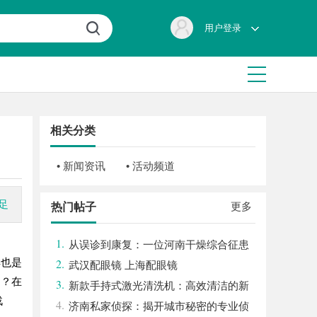
用户登录
相关分类
• 新闻资讯
• 活动频道
足
更多
热门帖子
1.
从误诊到康复：一位河南干燥综合征患
样也是
2.
者的艰辛求医路
武汉配眼镜 上海配眼镜
不？在
3.
新款手持式激光清洗机：高效清洁的新
战
4.
时代
济南私家侦探：揭开城市秘密的专业侦