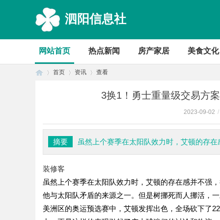
泗阳信息社
网站首页
热点新闻
房产家居
美食文化
首页
资讯
查看
3换1！勇士重量级交易方
2023-09-02
/
首
›
›
›
摘要
虽然上个赛季在太阳队效力时，艾顿的存在
装修客
虽然上个赛季在太阳队效力时，艾顿的存在感并不强，
他与太阳队矛盾的来源之一。但是树挪死而人挪活，一
美洲区的奥运预选赛中，艾顿发挥出色，全场砍下了22
页