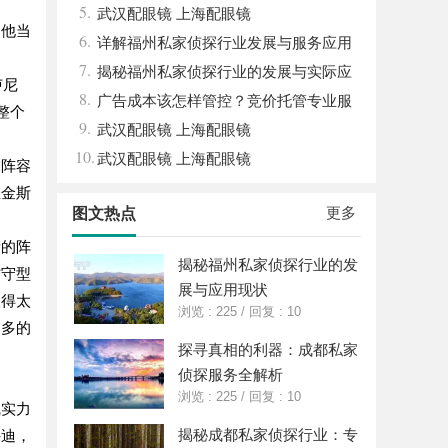
5.
查服务
武汉配眼镜 上海配眼镜
，他当
6.
详解福州私家侦探行业发展与服务应用
7.
全方位指南
揭秘福州私家侦探行业的发展与实际应
卢尼
8.
用全解析
广告成本该怎样管控？竞价托管专业服
整个
9.
务商俐麸科技
武汉配眼镜 上海配眼镜
10.
武汉配眼镜 上海配眼镜
竟阵容
维金斯
更多
图文热点
衡的阵
揭秘福州私家侦探行业的发
防守型
展与应用现状
取得太
浏览 : 225
/
回复 : 10
更多的
探寻真相的利器：成都私家
侦探服务全解析
浏览 : 225
/
回复 : 10
线实力
揭秘成都私家侦探行业：专
穆迪，