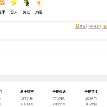
间
博
博
握手
雷人
路过
鸡蛋
邀请
分享
们
新手指南
快捷传送
快捷导读
介
新手注册
互动消息
最新热门
帖
社区地图
我的空间
最新发帖