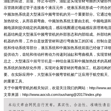
油缸的前进、后退、停止等动作。油缸是实现管材弯曲的关键部
压管路则通过管子连接各个液压元件，使液压系统形成一个闭合
中频加热系统是大型液压中频弯管机的另一个重要部分。它通过
加热软化，从而容易弯曲。中频加热系统主要由主机、中频电源
频电源则提供稳定的高频电流，感应线圈通过电磁感应原理将电
机器结构是大型液压中频弯管机的外部形态和内部组成。外部结
机器的作用，工作台是放置管材和进行弯曲加工的区域，控制台
统和传动系统等部分，液压系统和中频加热系统前面已经做了详
提供动力，齿轮和传动杆将动力传递到油缸和弯曲模具，实现管
总之，大型液压
中频弯管机
是一种结合液压和中频加热技术的高
热系统的加热软化作用，实现对金属管材的弯曲加工。机器结构
要。在实际应用中，大型液压中频弯管机被广泛应用于航空航天
的重要工具。
关于中频弯管机的相关知识，欢迎关注我们的网站：http://www.aoc
文章来源：http://www.aocsb.com/oushang@2017/index.php