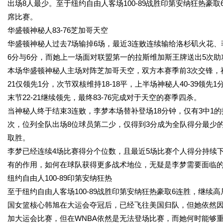
出场8人最少。至于纽约自由人客场100-89战胜印第安纳狂热
席比赛。
华盛顿神秘人83-76芝加哥天空
华盛顿神秘人过去7场输掉6场，最近3连败连续输给洛杉矶火花、
6分与6分，而她上一场面对联盟第一的拉斯维加斯王牌送出5次助
本场华盛顿神秘人主场对阵芝加哥天空，双方本赛季前3次交锋，神
21仅领先1分，次节双核维持18-18平，上半场神秘人40-39领先
末节22-21继续领先，最终83-76完成对于天空的赛季四杀。
当神秘人终于结束3连败，李梦本场替补登场18分钟，仅有3中1的
次，位列全队出场8位球员第二少，仅得到3分成为全队得分最少的球
取胜。
李梦已经连续4场比赛得分个位数，且最近5场比赛个人得分持续
有的作用，如何在球队获得更多战术地位，无疑是李梦需要面临
纽约自由人100-89印第安纳狂热
至于纽约自由人客场100-89战胜印第安纳狂热豪取6连胜，继
国女篮核心韩旭在大运会夺冠后，已经飞往美国归队，但她依然
加大运会比赛，但在WNBA依然是无法登场比赛，而她何时能够重